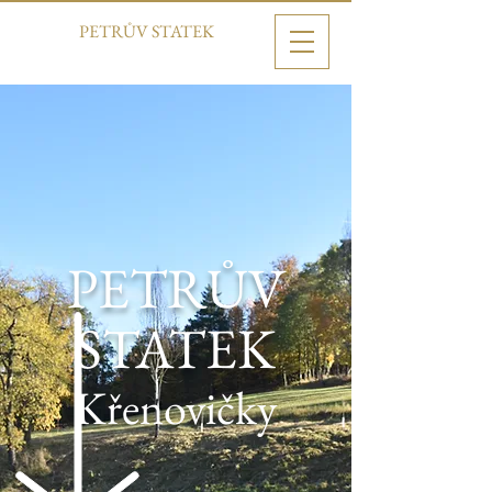
PETRŮV STATEK
PETRŮV
STATEK
Křenovičky