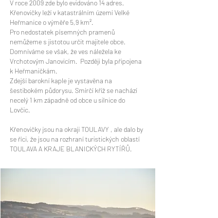
V roce 2009 zde bylo evidováno 14 adres.
Křenovičky leží v katastrálním území Velké
Heřmanice o výměře 5,9 km².
Pro nedostatek písemných pramenů
nemůžeme s jistotou určit majitele obce.
Domníváme se však, že ves náležela ke
Vrchotovým Janovicím. Později byla připojena
k Heřmaničkám.
Zdejší barokní kaple je vystavěna na
šestibokém půdorysu. Smírčí kříž se nachází
necelý 1 km západně od obce u silnice do
Lovčic.
Křenovičky jsou na okraji TOULAVY , ale dalo by
se říci, že jsou na rozhraní turistických oblastí
TOULAVA A KRAJE BLANICKÝCH RYTÍŘŮ.