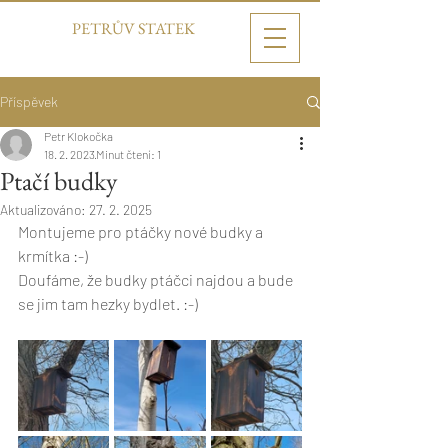
PETRŮV STATEK
Příspěvek
Petr Klokočka
18. 2. 2023
Minut čtení: 1
Ptačí budky
Aktualizováno:
27. 2. 2025
Montujeme pro ptáčky nové budky a 
krmítka :-)
Doufáme, že budky ptáčci najdou a bude 
se jim tam hezky bydlet. :-)