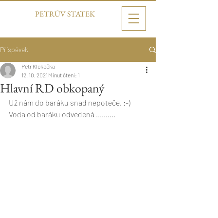
PETRŮV STATEK
Příspěvek
Petr Klokočka
12. 10. 2021
Minut čtení: 1
Hlavní RD obkopaný
Už nám do baráku snad nepoteče. :-)
Voda od baráku odvedená .......... 